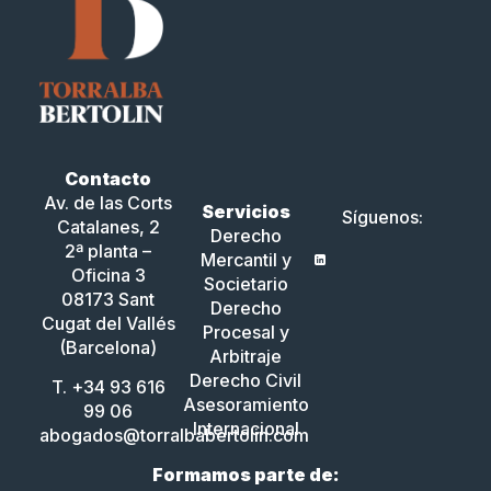
Contacto
Av. de las Corts
Servicios
Síguenos:
Catalanes, 2
Derecho
2ª planta –
Mercantil y
Oficina 3
Societario
08173 Sant
Derecho
Cugat del Vallés
Procesal y
(Barcelona)
Arbitraje
Derecho Civil
T. +34 93 616
Asesoramiento
99 06
Internacional
abogados@torralbabertolin.com
Formamos parte de: