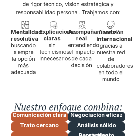
de rigor técnico, visión estratégica y
responsabilidad personal. Trabjamos con:
Explicaciones
Acompañamiento
Mentalidad
Conexión
claras
real
resolutiva
internacional
sin
entendiendo
buscando
gracias a
tecnicismos
el impacto
siempre
nuestra red
innecesarios
de cada
la opción
de
decisión
más
colaboradores
adecuada
en todo el
mundo
Nuestro enfoque combina:
Comunicación clara
Negociación eficaz
Trato cercano
Análisis sólido
Pensamiento práctico