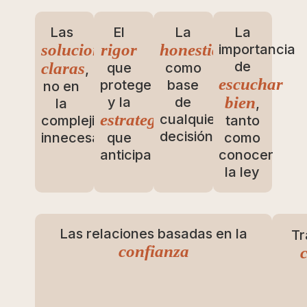
Las
El
La
La
soluciones
rigor
honestidad
importancia
de
claras
que
como
,
escuchar
protege
base
no en
bien
y la
de
la
,
estrategia
cualquier
complejidad
tanto
decisión
innecesaria
que
como
anticipa
conocer
la ley
Las relaciones basadas en la
Tr
confianza
c