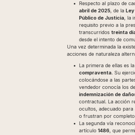
Respecto al plazo de cad
abril de 2025
, de la
Ley
Público de Justicia
, la
requisito previo a la p
transcurridos
treinta dí
desde el intento de comu
Una vez determinada la existe
acciones de naturaleza alterna
La primera de ellas es l
compraventa
. Su ejerc
colocándose a las partes
vendedor conocía los def
indemnización de daños
contractual. La acción r
ocultos, adecuado para 
o frustran por completo l
La segunda vía reconocid
artículo
1486
, que perm