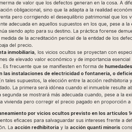
merma de valor que los defectos generan en la cosa. A difer
lación obligacional, sino que la adapta a la realidad económi
ta pero corrigiendo el desequilibrio patrimonial que los v
nte adecuada en aquellos supuestos en los que, pese a la e
inúa siendo apto para su destino. La práctica forense demue
edida de la acreditación pericial de la entidad de los defe
baja del precio.
a inmobiliaria
, los vicios ocultos se proyectan con espec
es de elevado valor económico y de importancia esencial pa
s. Es frecuente que se manifiesten en forma de
humedades 
n las instalaciones de electricidad o fontanería, o defi
En tales supuestos, la elección entre la acción redhibitoria 
ado. La primera será idónea cuando el inmueble resulte ab
la segunda se mostrará más adecuada cuando, pese a la exi
 vivienda pero corregir el precio pagado en proporción a 
neamiento por vicios ocultos previsto en los artículos 1
entos eficaces para salvaguardar sus intereses frente a de
ión. La
acción redhibitoria
y la
acción quanti minoris
const