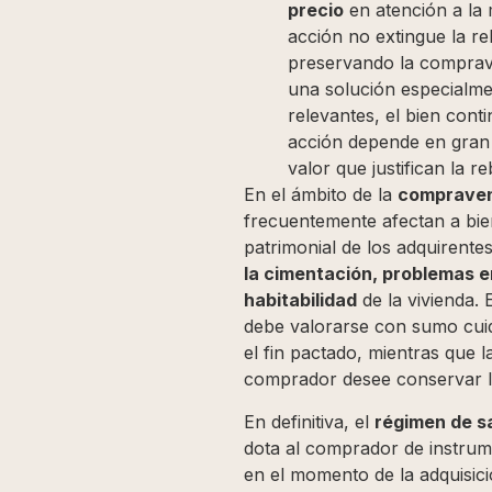
precio
en atención a la 
acción no extingue la re
preservando la compraven
una solución especialme
relevantes, el bien cont
acción depende en gran m
valor que justifican la re
En el ámbito de la
compravent
frecuentemente afectan a bien
patrimonial de los adquirente
la cimentación, problemas e
habitabilidad
de la vivienda. 
debe valorarse con sumo cuid
el fin pactado, mientras que 
comprador desee conservar la
En definitiva, el
régimen de sa
dota al comprador de instrum
en el momento de la adquisic