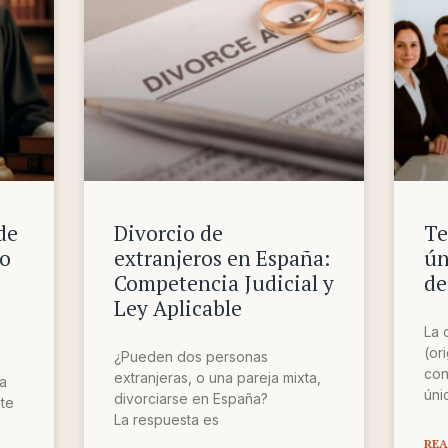
de
Divorcio de
Te
mo
extranjeros en España:
ún
Competencia Judicial y
de
Ley Aplicable
La 
(or
¿Pueden dos personas
con
extranjeras, o una pareja mixta,
la
úni
divorciarse en España?
nte
La respuesta es
REA