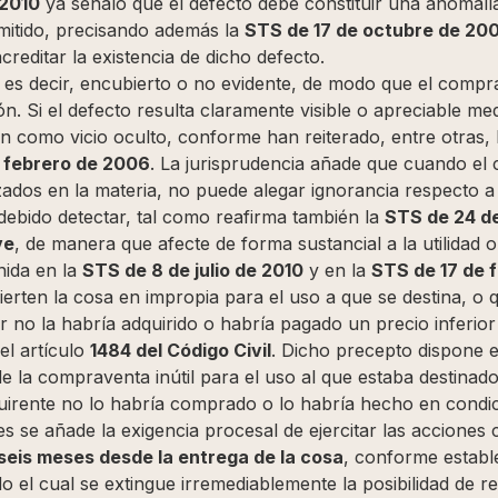
 2010
ya señaló que el defecto debe constituir una anomalía
mitido, precisando además la
STS de 17 de octubre de 20
reditar la existencia de dicho defecto.
, es decir, encubierto o no evidente, de modo que el compr
n. Si el defecto resulta claramente visible o apreciable med
n como vicio oculto, conforme han reiterado, entre otras,
 febrero de 2006
. La jurisprudencia añade que cuando el
zados en la materia, no puede alegar ignorancia respecto a
debido detectar, tal como reafirma también la
STS de 24 d
ve
, de manera que afecte de forma sustancial a la utilidad o
nida en la
STS de 8 de julio de 2010
y en la
STS de 17 de 
ierten la cosa en impropia para el uso a que se destina, o
r no la habría adquirido o habría pagado un precio inferio
el artículo
1484 del Código Civil
. Dicho precepto dispone 
e la compraventa inútil para el uso al que estaba destinado,
quirente no lo habría comprado o lo habría hecho en condic
les se añade la exigencia procesal de ejercitar las acciones
seis meses desde la entrega de la cosa
, conforme establ
do el cual se extingue irremediablemente la posibilidad de r