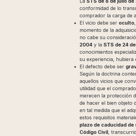
La
STS de 8 de julio de
conformidad de lo trans
comprador la carga de ac
El vicio debe ser
oculto
momento de la adquisició
no cabe su consideració
2004
y la
STS de 24 de
conocimientos especiali
su experiencia, hubiera 
El defecto debe ser
gra
Según la doctrina conte
aquellos vicios que conv
utilidad que el comprado
merecen la protección d
de hacer el bien objeto d
en tal medida que el ad
estos requisitos materia
plazo de caducidad de 
Código Civil
, transcurri