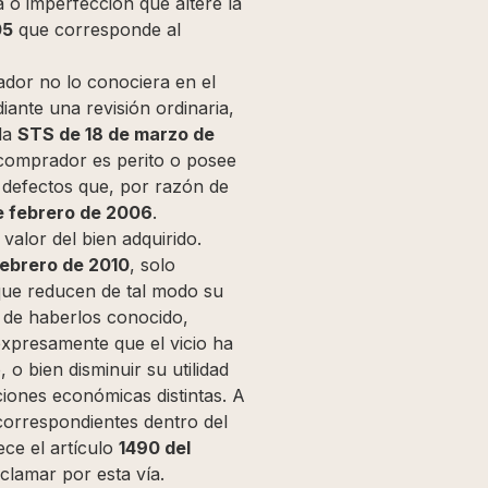
 o imperfección que altere la
05
que corresponde al
ador no lo conociera en el
iante una revisión ordinaria,
 la
STS de 18 de marzo de
 comprador es perito o posee
 defectos que, por razón de
e febrero de 2006
.
 valor del bien adquirido.
febrero de 2010
, solo
 que reducen de tal modo su
r de haberlos conocido,
expresamente que el vicio ha
 o bien disminuir su utilidad
iones económicas distintas. A
 correspondientes dentro del
ece el artículo
1490 del
eclamar por esta vía.