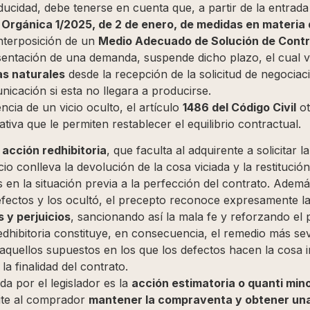
ucidad, debe tenerse en cuenta que, a partir de la entrada
 Orgánica 1/2025, de 2 de enero, de medidas en materia d
 interposición de un
Medio Adecuado de Solución de Cont
resentación de una demanda, suspende dicho plazo, el cual
as naturales
desde la recepción de la solicitud de negociac
nicación si esta no llegara a producirse.
ncia de un vicio oculto, el artículo
1486 del Código Civil
ot
tiva que le permiten restablecer el equilibrio contractual.
a
acción redhibitoria
, que faculta al adquirente a solicitar l
icio conlleva la devolución de la cosa viciada y la restitució
 en la situación previa a la perfección del contrato. Ademá
ectos y los ocultó, el precepto reconoce expresamente la 
 y perjuicios
, sancionando así la mala fe y reforzando el p
edhibitoria constituye, en consecuencia, el remedio más sev
aquellos supuestos en los que los defectos hacen la cosa i
a finalidad del contrato.
a por el legislador es la
acción estimatoria o quanti mino
ite al comprador
mantener la compraventa y obtener una 