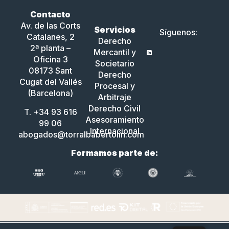
Contacto
Av. de las Corts
Servicios
Síguenos:
Catalanes, 2
Derecho
2ª planta –
Mercantil y
Oficina 3
Societario
08173 Sant
Derecho
Cugat del Vallés
Procesal y
(Barcelona)
Arbitraje
Derecho Civil
T. +34 93 616
Asesoramiento
99 06
Internacional
abogados@torralbabertolin.com
Formamos parte de: